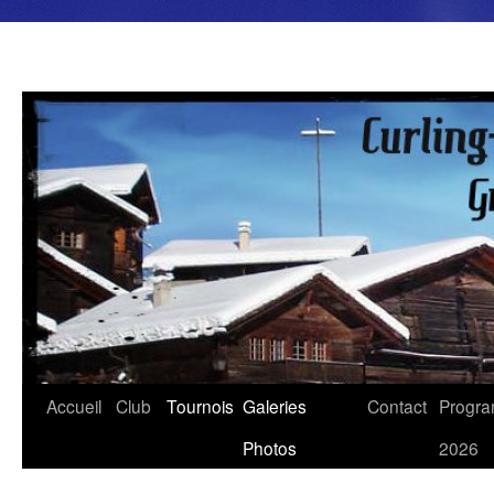
Aller
au
contenu
Accueil
Club
Tournois
Galeries
Contact
Progr
Photos
2026